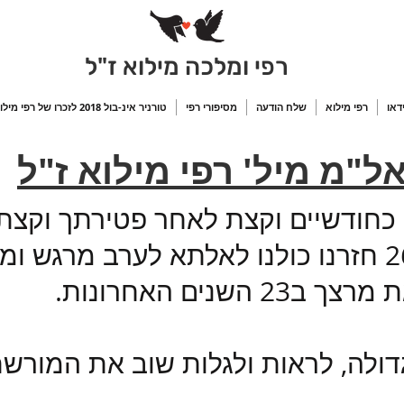
רפי ומלכה מילוא ז"ל
ידאו
רפי מילוא
שלח הודעה
מסיפורי רפי
טורניר אינ-בול 2018 לזכרו של רפי מילוא
ל"מ מיל' רפי מילוא ז"ל
בתאריך ה 3/3/2016 כחודשיים וקצת לאחר פטירת
פרישתך ב 26/2/2015 חזרנו כולנו לאלתא לערב מ
נים האחרונות.
 גדולה, לראות ולגלות שוב את המו