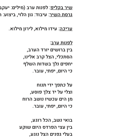
שיר בקליפ
: לפנות ערב (מילים: יעק
גרסת השיר
: עיבוד: גון הלוי, ביצוע: ר
עריכה
: עידו מילוא, לירון מילוא.
לפנות ערב
:
בין ברושים יורד הערב,
הסתכלי, הצל קרב אלינו,
יחפים נלך בשדות השלף
כי היום, יפתי, עובר.
על כתפך ידי תנוח
וצלי על יד צלך פוסע,
מן הים עכשיו נושב הרוח
כי היום, יפתי, עובר.
בואי נשב, הכל רוגע,
בין עצי הפרדס היום שוקע
בעלי גפנים הצל נוגע,