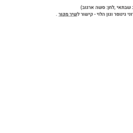
ב שבתאי ,לחן: סשה ארגוב)
וני גינוסר וגון הלוי - קישור ל
שיר מקור
.