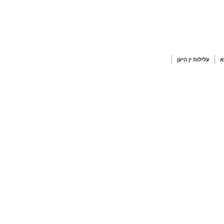
עלילות ין היען